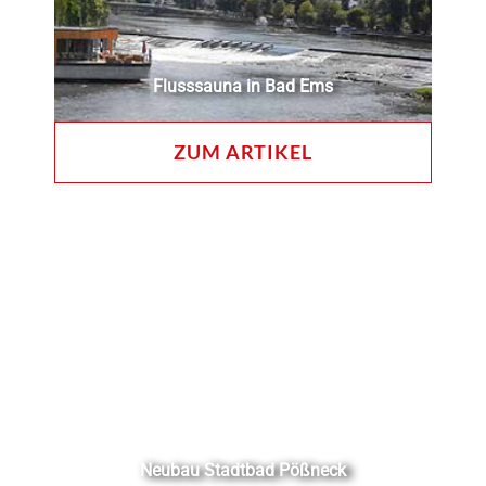
Flusssauna in Bad Ems
ZUM ARTIKEL
Neubau Stadtbad Pößneck