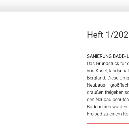
Heft 1/20
SANIERUNG BADE- 
Das Grundstück für d
von Kusel, landschaf
Bergland. Diese Umge
Neubaus – großfläch
draußen freigeben s
den Neubau behutsam
Badebetrieb wurden 
Freibad zu einem K